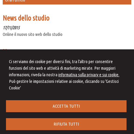
News dello studio
17/11/2015
Online il nuovo sito web dello studio
News
06/08/2026
Ci serviamo dei cookie per diversi fini, tra l'altro per consentire
Correzione errori contabili: una soluzione di compromesso
funzioni del sito web e attività di marketing mirate. Per maggiori
informazioni, riveda la nostra
informativa sulla privacy e sui cookie.
07/08/2026
Può gestire le impostazioni relative ai cookie, cliccando su 'Gestisci
Cooperative compliance: la mappatura dei rischi fiscali derivanti
Cookie'
dall'applicazione dei principi contabili
07/08/2026
Auto aziendale e fringe benefit: cosa succede durante ferie e assenze
ACCETTA TUTTI
RIFIUTA TUTTI
Studio Laura Giammatteo