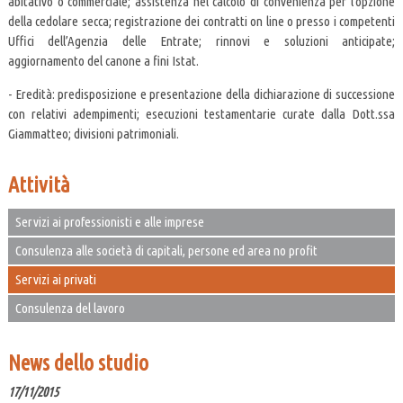
abitativo o commerciale; assistenza nel calcolo di convenienza per l’opzione
della cedolare secca; registrazione dei contratti on line o presso i competenti
Uffici dell’Agenzia delle Entrate; rinnovi e soluzioni anticipate;
aggiornamento del canone a fini Istat.
- Eredità: predisposizione e presentazione della dichiarazione di successione
con relativi adempimenti; esecuzioni testamentarie curate dalla Dott.ssa
Giammatteo; divisioni patrimoniali.
Attività
Servizi ai professionisti e alle imprese
Consulenza alle società di capitali, persone ed area no profit
Servizi ai privati
Consulenza del lavoro
News dello studio
17/11/2015