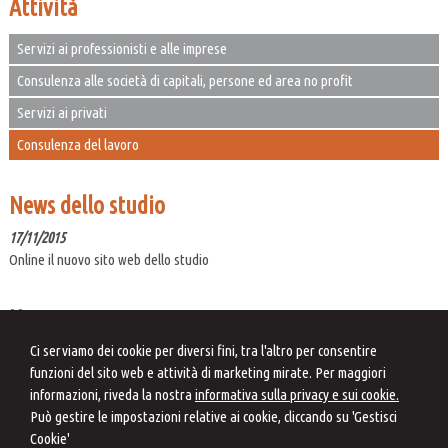
Attività
Servizi ai professionisti e alle imprese
Consulenza alle società di capitali, persone ed area no profit
Servizi ai privati
Consulenza del lavoro
News dello studio
17/11/2015
Online il nuovo sito web dello studio
News
07/08/2026
Ci serviamo dei cookie per diversi fini, tra l'altro per consentire
Micro e piccole imprese: l'OIC avvia la consultazione sulla bozza di Principio
funzioni del sito web e attività di marketing mirate. Per maggiori
Contabile
informazioni, riveda la nostra
informativa sulla privacy e sui cookie.
Può gestire le impostazioni relative ai cookie, cliccando su 'Gestisci
08/08/2026
Cookie'
L'Agenzia delle Entrate scioglie i dubbi sulla fiscalità dello sport