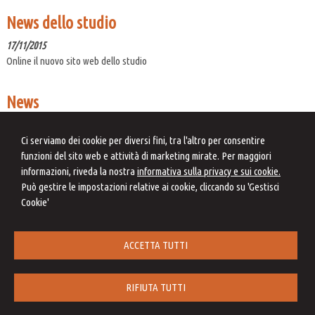
News dello studio
17/11/2015
Online il nuovo sito web dello studio
News
06/08/2026
Correzione errori contabili: una soluzione di compromesso
Ci serviamo dei cookie per diversi fini, tra l'altro per consentire
funzioni del sito web e attività di marketing mirate. Per maggiori
06/08/2026
informazioni, riveda la nostra
informativa sulla privacy e sui cookie.
Adesione al CPB per il biennio 2026-2027 tra ravvedimento speciale e
Può gestire le impostazioni relative ai cookie, cliccando su 'Gestisci
revisione delle cause di decadenza
Cookie'
06/08/2026
Personale scolastico: cosa cambia dopo l'illegittimità del limite dei 70 anni al
lavoro
ACCETTA TUTTI
RIFIUTA TUTTI
Studio Laura Giammatteo