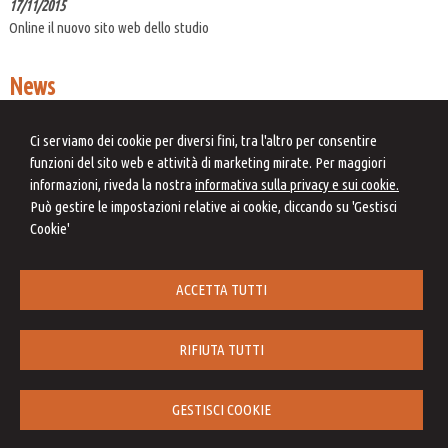
17/11/2015
Online il nuovo sito web dello studio
News
06/08/2026
Correzione errori contabili: una soluzione di compromesso
Ci serviamo dei cookie per diversi fini, tra l'altro per consentire
funzioni del sito web e attività di marketing mirate. Per maggiori
06/08/2026
informazioni, riveda la nostra
informativa sulla privacy e sui cookie.
Adesione al CPB per il biennio 2026-2027 tra ravvedimento speciale e
Può gestire le impostazioni relative ai cookie, cliccando su 'Gestisci
revisione delle cause di decadenza
Cookie'
06/08/2026
Personale scolastico: cosa cambia dopo l'illegittimità del limite dei 70 anni al
lavoro
ACCETTA TUTTI
RIFIUTA TUTTI
Studio Laura Giammatteo
Via Giulio De Petra, 3 -
Roma
00162
,
RM
GESTISCI COOKIE
Tel.
0686398391
Fax
0683391879